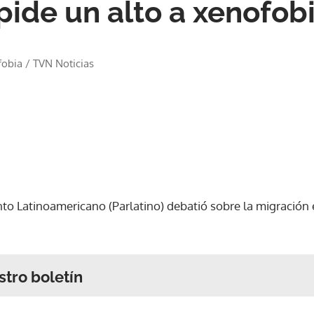
pide un alto a xenofob
fobia
/
TVN Noticias
o Latinoamericano (Parlatino) debatió sobre la migración e
stro boletín