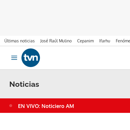
Últimas noticias
José Raúl Mulino
Cepanim
Ifarhu
Fenóme
Ir al contenido
Obrir navegació
Noticias
EN VIVO: Noticiero AM