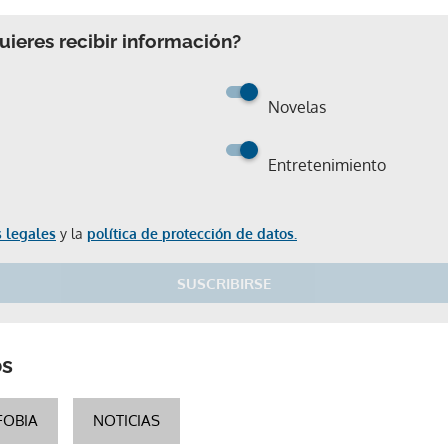
ieres recibir información?
Novelas
Entretenimiento
 legales
y la
política de protección de datos.
SUSCRIBIRSE
Gracias por suscribirte a nuestro boletín.
os
ACEPTAR
FOBIA
NOTICIAS