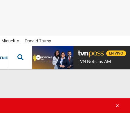
n Miguelito
Donald Trump
EN VIVO
ENIDOS ESPECIALES
NOVELAS
PROGRAMAS
GENTE TVN
PROG
TVN Noticias AM