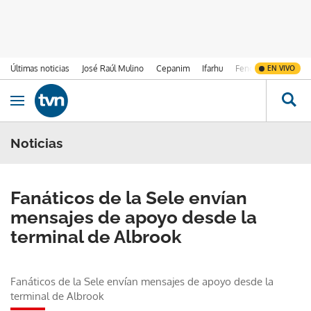
Últimas noticias
José Raúl Mulino
Cepanim
Ifarhu
Fenómeno de El Ni
EN VIVO
Ir al contenido
Obrir navegació
Noticias
Fanáticos de la Sele envían
mensajes de apoyo desde la
terminal de Albrook
Fanáticos de la Sele envían mensajes de apoyo desde la
terminal de Albrook