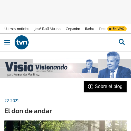
Últimas noticias
José Raúl Mulino
Cepanim
Ifarhu
Fenómeno de El Ni
EN VIVO
Ir al contenido
Obrir navegació
Visionando
Sobre el blog
22 2021
El don de andar