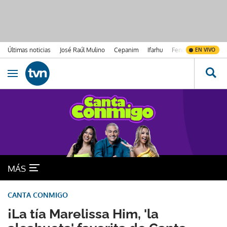
Últimas noticias
José Raúl Mulino
Cepanim
Ifarhu
Fenómeno de El Ni
EN VIVO
Ir al contenido
Obrir navegació
MÁS
CANTA CONMIGO
¡La tía Marelissa Him, 'la