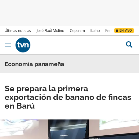
Últimas noticias
José Raúl Mulino
Cepanim
Ifarhu
Fenómeno de El Ni
EN VIVO
Ir al contenido
Obrir navegació
Economía panameña
Se prepara la primera
exportación de banano de fincas
en Barú