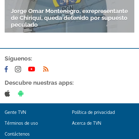
Gracias por suscribirte a nuestro boletín.
Jorge Omar Montenegro, exrepresentante
de Chiriquí, queda detenido por supuesto
ACEPTAR
peculado
Síguenos:
Descubre nuestras apps:
Gente TVN
Política de privacidad
Términos de uso
Acerca de TVN
Contáctenos