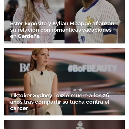
Ester Expósito y Kylian Mbappé afianzan
su relación con románticas vacaciones
en Cerdeña
Tiktoker Sydney Towle muere a los 26
años tras compartir su lucha contra el
cáncer