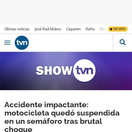
Últimas noticias
José Raúl Mulino
Cepanim
Ifarhu
Fenómeno de El Ni
EN VIVO
Ir al contenido
Obrir navegació
Accidente impactante:
motocicleta quedó suspendida
en un semáforo tras brutal
choque