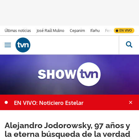
Últimas noticias
José Raúl Mulino
Cepanim
Ifarhu
Fenómeno de El Ni
EN VIVO
Ir al contenido
Obrir navegació
EN VIVO: Noticiero Estelar
Alejandro Jodorowsky, 97 años y
la eterna búsqueda de la verdad