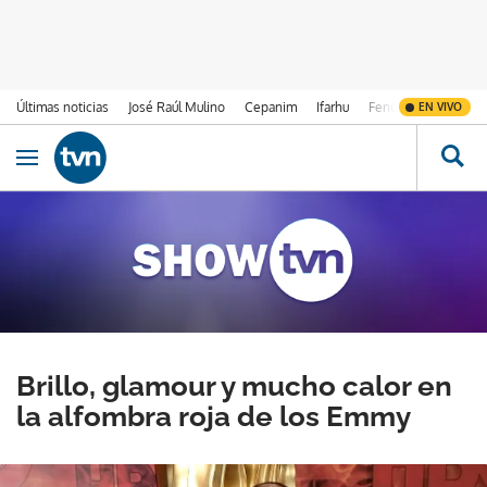
Últimas noticias
José Raúl Mulino
Cepanim
Ifarhu
Fenómeno de El Ni
EN VIVO
Ir al contenido
Obrir navegació
Brillo, glamour y mucho calor en
la alfombra roja de los Emmy