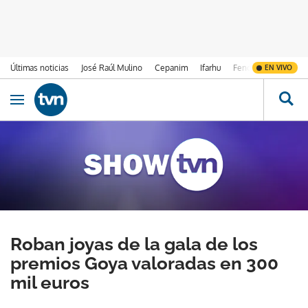
Últimas noticias
José Raúl Mulino
Cepanim
Ifarhu
Fenómeno de El Ni
EN VIVO
Ir al contenido
Obrir navegació
Roban joyas de la gala de los
premios Goya valoradas en 300
mil euros