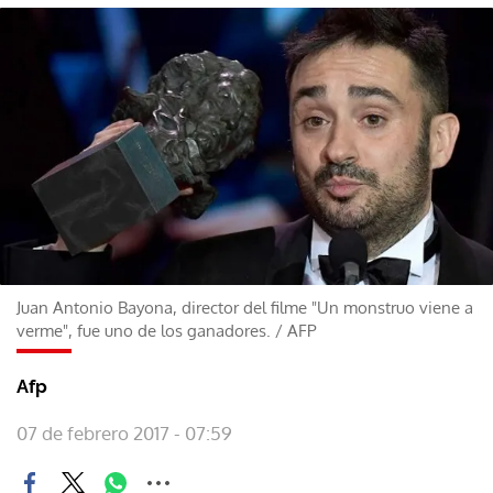
Juan Antonio Bayona, director del filme "Un monstruo viene a
verme", fue uno de los ganadores.
/
AFP
Afp
07 de febrero 2017 - 07:59