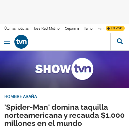
Últimas noticias
José Raúl Mulino
Cepanim
Ifarhu
Fenómeno de El Ni
EN VIVO
Ir al contenido
Obrir navegació
HOMBRE ARAÑA
'Spider-Man' domina taquilla
norteamericana y recauda $1,000
millones en el mundo