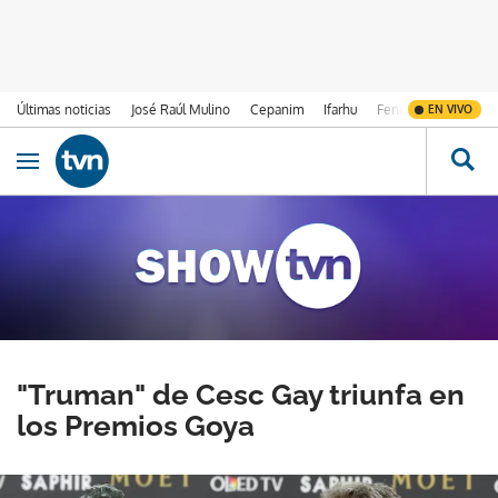
Últimas noticias
José Raúl Mulino
Cepanim
Ifarhu
Fenómeno de El Ni
EN VIVO
Ir al contenido
Obrir navegació
"Truman" de Cesc Gay triunfa en
los Premios Goya