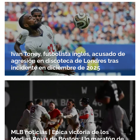
Ivan Toney, futbolista inglés, acusado de
agresión en discoteca de Londres tras
incidente en diciembre de 2025
Gracias por suscribirte a nuestro boletín.
ACEPTAR
MLB noticias | Épica victoria de los
Medias Rojas de Boston: Un maratón de