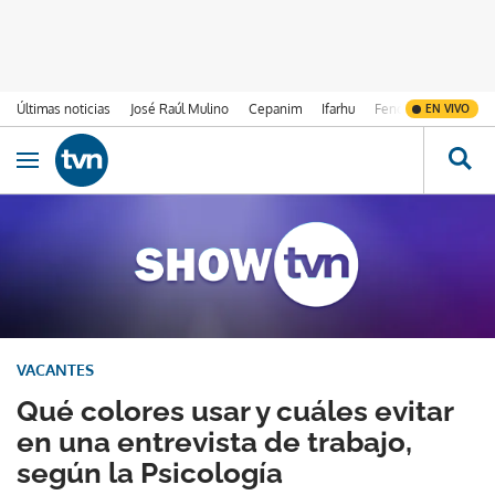
Últimas noticias
José Raúl Mulino
Cepanim
Ifarhu
Fenómeno de El Ni
EN VIVO
Ir al contenido
Obrir navegació
VACANTES
Qué colores usar y cuáles evitar
en una entrevista de trabajo,
según la Psicología