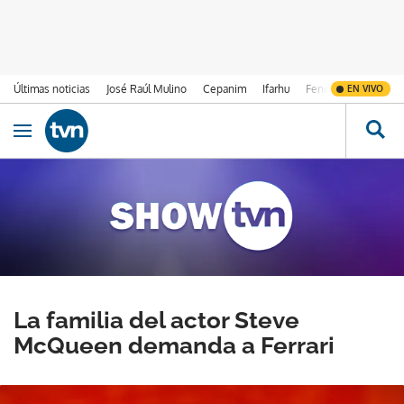
Últimas noticias
José Raúl Mulino
Cepanim
Ifarhu
Fenómeno de El Ni
EN VIVO
Ir al contenido
Obrir navegació
La familia del actor Steve
McQueen demanda a Ferrari