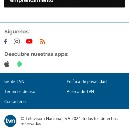
emprendimiento
Síguenos:
Descubre nuestras apps:
Gente TVN
Política de privacidad
Términos de uso
Acerca de TVN
Contáctenos
© Televisora Nacional, S.A 2024, todos los derechos
Gracias por suscribirte a nuestro boletín.
reservados