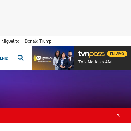
n Miguelito
Donald Trump
EN VIVO
ENIDOS ESPECIALES
NOVELAS
PROGRAMAS
GENTE TVN
PROG
TVN Noticias AM