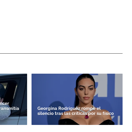
encer
ransmitía
Georgina Rodríguez rompe el
silencio tras las críticas por su físico