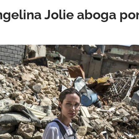
ngelina Jolie aboga por
s