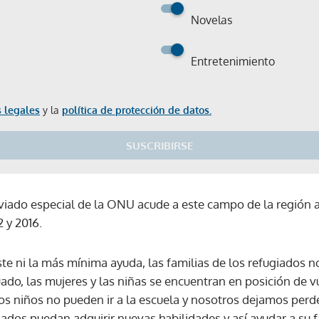
Novelas
Entretenimiento
 legales
y la
política de protección de datos.
SUSCRIBIRSE
enviado especial de la ONU acude a este campo de la región
2 y 2016.
ste ni la más mínima ayuda, las familias de los refugiados n
do, las mujeres y las niñas se encuentran en posición de vu
os niños no pueden ir a la escuela y nosotros dejamos perd
Gracias por suscribirte a nuestro boletín.
giados puedan adquirir nuevas habilidades y así ayudar a su fa