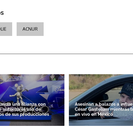
os
LIE
ACNUR
uncia una alianza con
Asesinan a balazos a influ
e autoriza el uso de
César Gastelum mientras t
s de sus producciones
en vivo en México