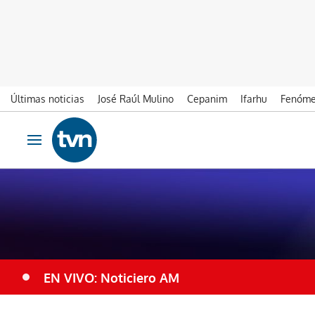
Últimas noticias
José Raúl Mulino
Cepanim
Ifarhu
Fenóme
Ir al contenido
Obrir navegació
EN VIVO: Noticiero AM