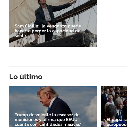
Sam Claflin: 'la venganza puede
hacerte perder la capacidad de
sentir'
Lo último
Trump desmiente la escasez de
municiones y afirma que EEUU
El papa s
cuenta con 'cantidades masivas'
europeos e