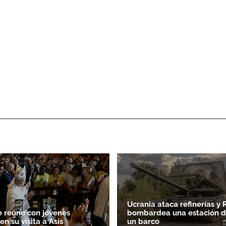
Ucrania ataca refinerías y 
e reúne con jóvenes
bombardea una estación de
n su visita a Asís
un barco