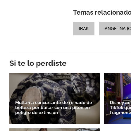
Temas relacionad
IRAK
ANGELINA JO
Si te lo perdiste
Multan a concursante de reinado de
Disney an
belleza por bailar con una pitón en
TikTok qu
peligro de extinción
fragmento