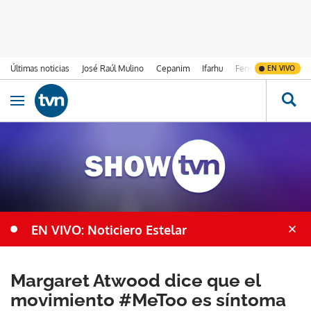
Últimas noticias
José Raúl Mulino
Cepanim
Ifarhu
Fenómeno de El Ni
EN VIVO
Ir al contenido
Obrir navegació
EN VIVO: Noticiero Estelar
Margaret Atwood dice que el
movimiento #MeToo es síntoma