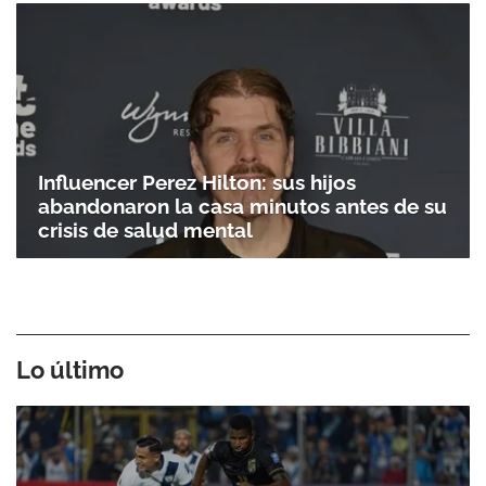
Influencer Perez Hilton: sus hijos
abandonaron la casa minutos antes de su
Gracias por suscribirte a nuestro boletín.
crisis de salud mental
ACEPTAR
Lo último