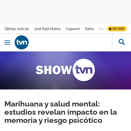
Últimas noticias
José Raúl Mulino
Cepanim
Ifarhu
Fenómeno de El Ni
EN VIVO
Ir al contenido
Obrir navegació
Marihuana y salud mental:
estudios revelan impacto en la
memoria y riesgo psicótico