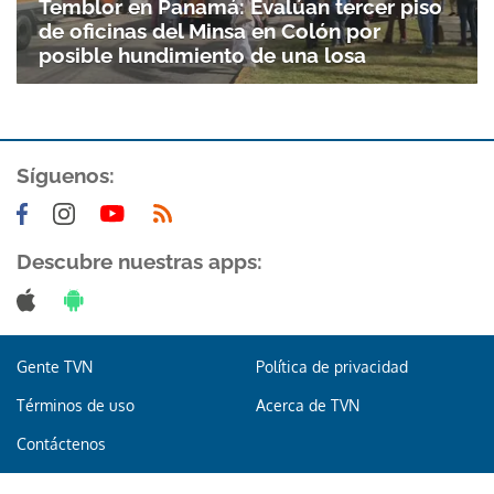
Gracias por suscribirte a nuestro boletín.
Temblor en Panamá: Evalúan tercer piso
de oficinas del Minsa en Colón por
posible hundimiento de una losa
ACEPTAR
Síguenos:
Descubre nuestras apps:
Gente TVN
Política de privacidad
Términos de uso
Acerca de TVN
Contáctenos