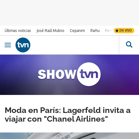
Últimas noticias
José Raúl Mulino
Cepanim
Ifarhu
Fenómeno de El Ni
EN VIVO
Ir al contenido
Obrir navegació
Moda en París: Lagerfeld invita a
viajar con "Chanel Airlines"