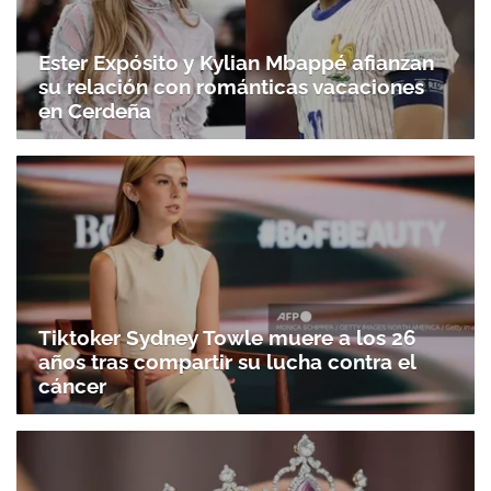
Ester Expósito y Kylian Mbappé afianzan
su relación con románticas vacaciones
en Cerdeña
Tiktoker Sydney Towle muere a los 26
años tras compartir su lucha contra el
cáncer