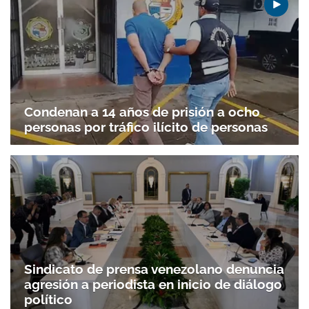
Condenan a 14 años de prisión a ocho
personas por tráfico ilícito de personas
Sindicato de prensa venezolano denuncia
agresión a periodista en inicio de diálogo
Gracias por suscribirte a nuestro boletín.
político