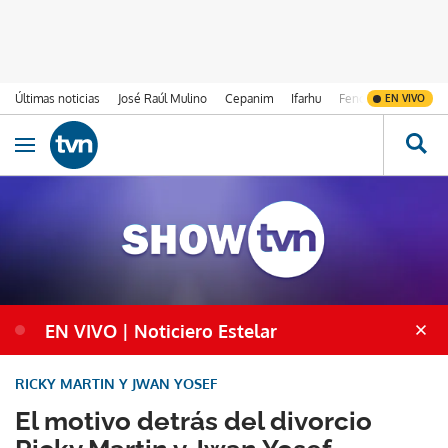
Últimas noticias
José Raúl Mulino
Cepanim
Ifarhu
Fenómeno de El Ni
EN VIVO
Ir al contenido
Obrir navegació
EN VIVO | Noticiero Estelar
RICKY MARTIN Y JWAN YOSEF
El motivo detrás del divorcio