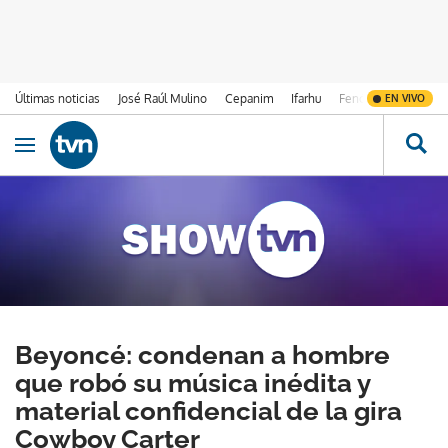
Últimas noticias
José Raúl Mulino
Cepanim
Ifarhu
Fenómeno de El Ni
EN VIVO
Ir al contenido
Obrir navegació
Beyoncé: condenan a hombre
que robó su música inédita y
material confidencial de la gira
Cowboy Carter