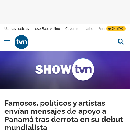
Últimas noticias
José Raúl Mulino
Cepanim
Ifarhu
Fenómeno de El Ni
EN VIVO
Ir al contenido
Obrir navegació
Famosos, políticos y artistas
envían mensajes de apoyo a
Panamá tras derrota en su debut
mundialista