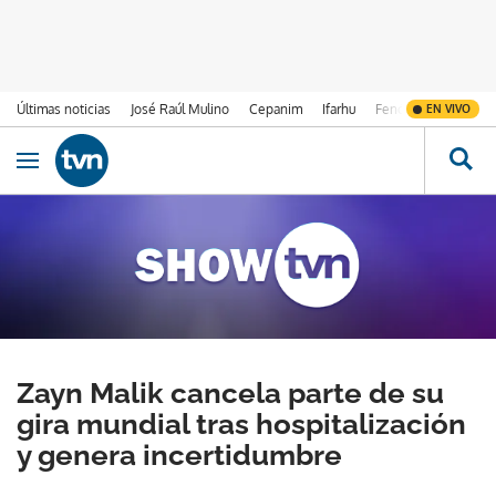
Últimas noticias
José Raúl Mulino
Cepanim
Ifarhu
Fenómeno de El Ni
EN VIVO
Ir al contenido
Obrir navegació
Zayn Malik cancela parte de su
gira mundial tras hospitalización
y genera incertidumbre