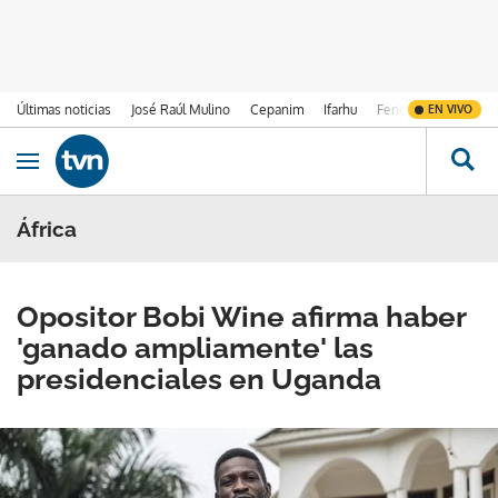
Últimas noticias
José Raúl Mulino
Cepanim
Ifarhu
Fenómeno de El Ni
EN VIVO
Ir al contenido
Obrir navegació
África
Opositor Bobi Wine afirma haber
'ganado ampliamente' las
presidenciales en Uganda