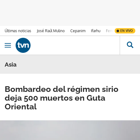
Últimas noticias
José Raúl Mulino
Cepanim
Ifarhu
Fenómeno de El Ni
EN VIVO
Ir al contenido
Obrir navegació
Asia
Bombardeo del régimen sirio
deja 500 muertos en Guta
Oriental