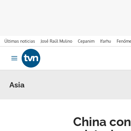
Últimas noticias
José Raúl Mulino
Cepanim
Ifarhu
Fenóme
Ir al contenido
Obrir navegació
Asia
China con