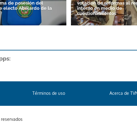
oma de posesión del
votación de reformas al r
e electo Abelardo de la
interno en medio de
cuestionamientos
pps:
Términos de uso
Acerca de TV
s reservados