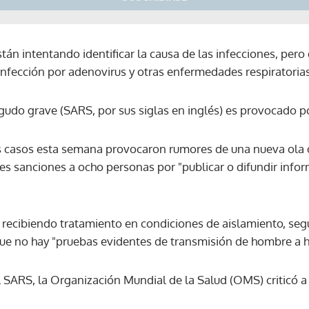
stán intentando identificar la causa de las infecciones, pe
 la infección por adenovirus y otras enfermedades respiratori
gudo grave (SARS, por sus siglas en inglés) es provocado po
s casos esta semana provocaron rumores de una nueva ola d
s sanciones a ocho personas por "publicar o difundir infor
 recibiendo tratamiento en condiciones de aislamiento, seg
que no hay "pruebas evidentes de transmisión de hombre a 
 SARS, la Organización Mundial de la Salud (OMS) criticó a
Gracias por suscribirte a nuestro boletín.