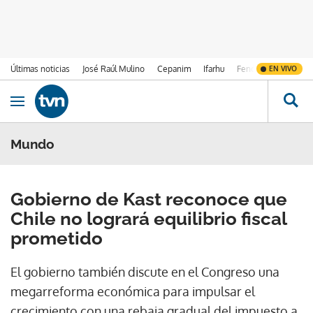
Últimas noticias
José Raúl Mulino
Cepanim
Ifarhu
Fenómeno de El Ni
EN VIVO
Ir al contenido
Obrir navegació
Mundo
Gobierno de Kast reconoce que
Chile no logrará equilibrio fiscal
prometido
El gobierno también discute en el Congreso una
megarreforma económica para impulsar el
crecimiento con una rebaja gradual del impuesto a