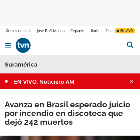
Últimas noticias
José Raúl Mulino
Cepanim
Ifarhu
Fenómeno de El Ni
EN VIVO
Ir al contenido
Obrir navegació
Suramérica
EN VIVO: Noticiero AM
Avanza en Brasil esperado juicio
por incendio en discoteca que
dejó 242 muertos