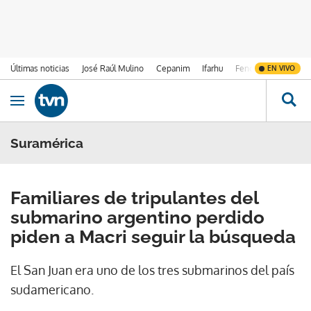
Últimas noticias
José Raúl Mulino
Cepanim
Ifarhu
Fenómeno de El Ni
EN VIVO
Ir al contenido
Obrir navegació
Suramérica
Familiares de tripulantes del
submarino argentino perdido
piden a Macri seguir la búsqueda
El San Juan era uno de los tres submarinos del país
sudamericano.