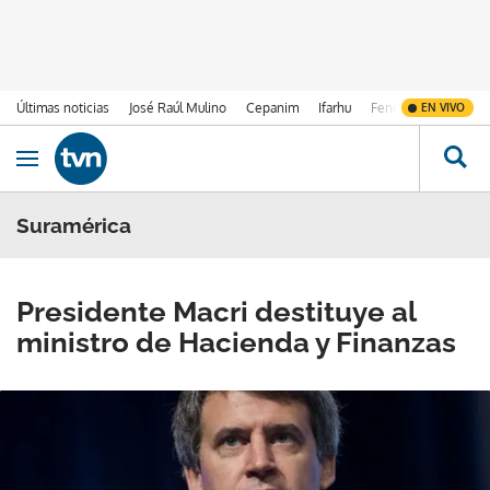
Últimas noticias
José Raúl Mulino
Cepanim
Ifarhu
Fenómeno de El Ni
EN VIVO
Ir al contenido
Obrir navegació
Suramérica
Presidente Macri destituye al
ministro de Hacienda y Finanzas