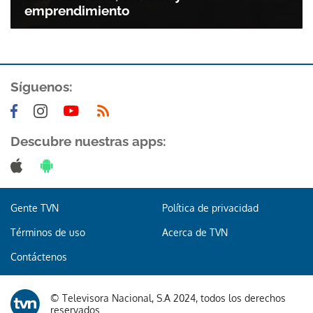
emprendimiento
Síguenos:
Descubre nuestras apps:
Gente TVN
Política de privacidad
Términos de uso
Acerca de TVN
Contáctenos
© Televisora Nacional, S.A 2024, todos los derechos
Gracias por suscribirte a nuestro boletín.
reservados