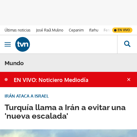
Últimas noticias
José Raúl Mulino
Cepanim
Ifarhu
Fenómeno de El Ni
EN VIVO
Ir al contenido
Obrir navegació
Mundo
EN VIVO: Noticiero Mediodía
IRÁN ATACA A ISRAEL
Turquía llama a Irán a evitar una
'nueva escalada'