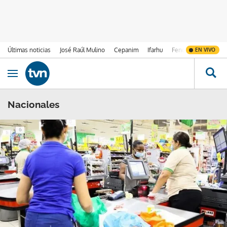
Últimas noticias
José Raúl Mulino
Cepanim
Ifarhu
Fenómeno de El Ni
EN VIVO
Ir al contenido
Obrir navegació
Nacionales