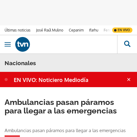
Últimas noticias
José Raúl Mulino
Cepanim
Ifarhu
Fenómeno de El Ni
EN VIVO
Ir al contenido
Obrir navegació
Nacionales
EN VIVO: Noticiero Mediodía
Ambulancias pasan páramos
para llegar a las emergencias
Ambulancias pasan páramos para llegar a las emergencias