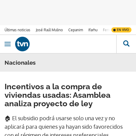
Últimas noticias
José Raúl Mulino
Cepanim
Ifarhu
Fenómeno de El Ni
EN VIVO
Ir al contenido
Obrir navegació
Nacionales
Incentivos a la compra de
viviendas usadas: Asamblea
analiza proyecto de ley
🏠 El subsidio podrá usarse solo una vez y no
aplicará para quienes ya hayan sido favorecidos
con el régimen de intereses preferenciales