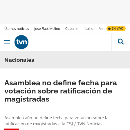
Últimas noticias
José Raúl Mulino
Cepanim
Ifarhu
Fenómeno de El Ni
EN VIVO
Ir al contenido
Obrir navegació
Nacionales
Asamblea no define fecha para
votación sobre ratificación de
magistradas
Asamblea aún no define fecha para votación sobre la
ratificación de magistradas a la CSJ
/
TVN Noticias