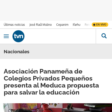
Últimas noticias
José Raúl Mulino
Cepanim
Ifarhu
Fenómeno de El Ni
EN VIVO
Ir al contenido
Obrir navegació
Nacionales
Asociación Panameña de
Colegios Privados Pequeños
presenta al Meduca propuesta
para salvar la educación