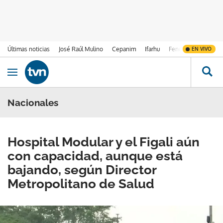
Últimas noticias
José Raúl Mulino
Cepanim
Ifarhu
Fenómeno de El Ni
EN VIVO
Ir al contenido
Obrir navegació
Nacionales
Hospital Modular y el Figali aún
con capacidad, aunque está
bajando, según Director
Metropolitano de Salud