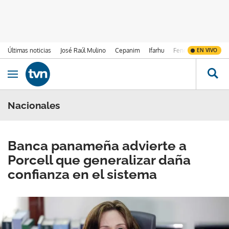
Últimas noticias
José Raúl Mulino
Cepanim
Ifarhu
Fenómeno de El Ni
EN VIVO
Ir al contenido
Obrir navegació
Nacionales
Banca panameña advierte a
Porcell que generalizar daña
confianza en el sistema