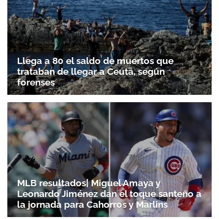
Llega a 80 el saldo de muertos que
trataban de llegar a Ceuta, según
forenses
MLB resultados| Miguel Amaya y
Leonardo Jiménez dan el toque santeño a
Gracias por suscribirte a nuestro boletín.
la jornada para Cahorros y Marlins