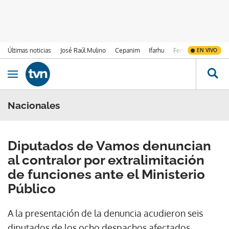
Últimas noticias
José Raúl Mulino
Cepanim
Ifarhu
Fenómeno de El Ni
EN VIVO
Ir al contenido
Obrir navegació
Nacionales
Diputados de Vamos denuncian
al contralor por extralimitación
de funciones ante el Ministerio
Público
A la presentación de la denuncia acudieron seis
diputados de los ocho despachos afectados.