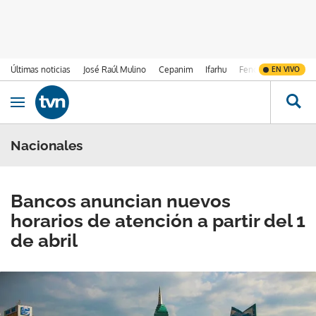
Últimas noticias
José Raúl Mulino
Cepanim
Ifarhu
Fenómeno de El Ni
EN VIVO
Ir al contenido
Obrir navegació
Nacionales
Bancos anuncian nuevos
horarios de atención a partir del 1
de abril