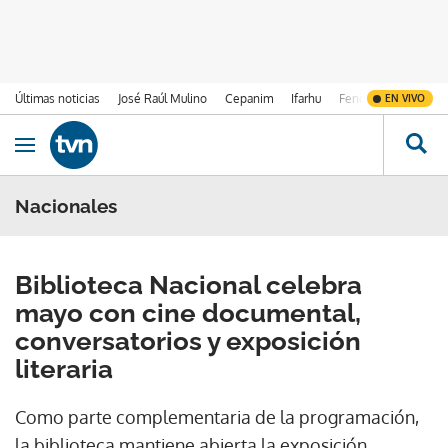
Últimas noticias
José Raúl Mulino
Cepanim
Ifarhu
Fenómeno de El Ni
EN VIVO
Ir al contenido
Obrir navegació
Nacionales
Biblioteca Nacional celebra
mayo con cine documental,
conversatorios y exposición
literaria
Como parte complementaria de la programación,
la biblioteca mantiene abierta la exposición