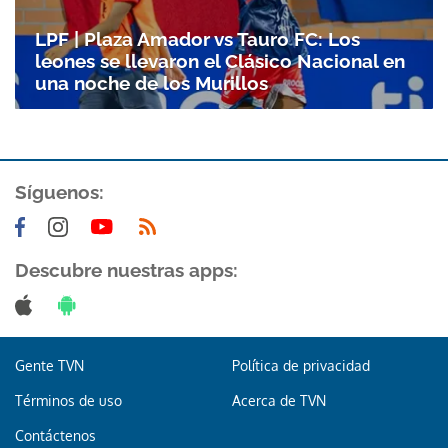
LPF | Plaza Amador vs Tauro FC: Los
leones se llevaron el Clásico Nacional en
una noche de los Murillos
Síguenos:
Gracias por suscribirte a nuestro boletín.
Descubre nuestras apps:
ACEPTAR
Gente TVN
Política de privacidad
Términos de uso
Acerca de TVN
Contáctenos