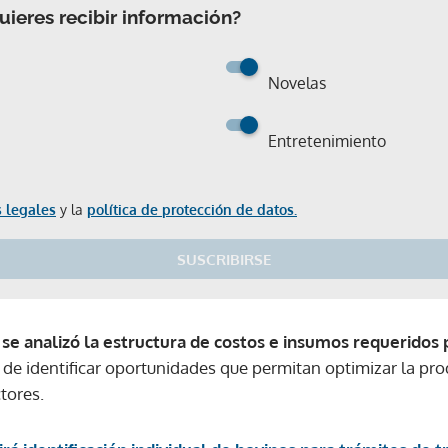
ieres recibir información?
Novelas
Entretenimiento
 legales
y la
política de protección de datos.
SUSCRIBIRSE
,
se analizó la estructura de costos e insumos requeridos 
o de identificar oportunidades que permitan optimizar la pro
tores.
Gracias por suscribirte a nuestro boletín.