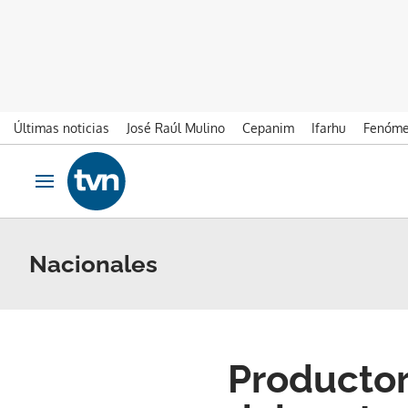
Últimas noticias
José Raúl Mulino
Cepanim
Ifarhu
Fenóme
Ir al contenido
Obrir navegació
Nacionales
Productor