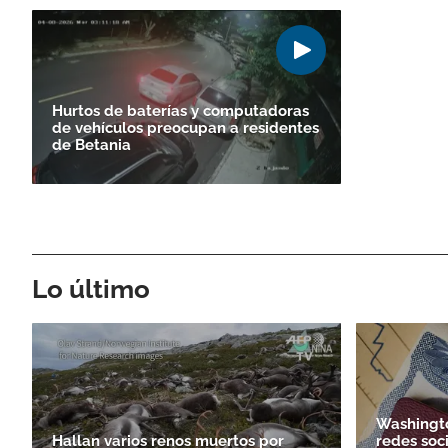
Hurtos de baterías y computadoras
de vehículos preocupan a residentes
de Betania
Lo último
Washingto
Hallan varios renos muertos por
redes soci