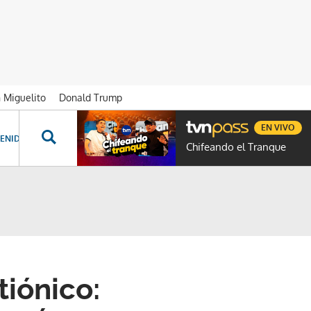
n Miguelito
Donald Trump
EN VIVO
ENIDOS ESPECIALES
NOVELAS
PROGRAMAS
GENTE TVN
PROG
Chifeando el Tranque
tiónico: