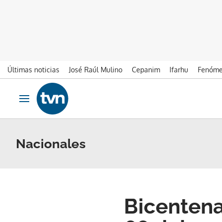
Últimas noticias
José Raúl Mulino
Cepanim
Ifarhu
Fenóme
Ir al contenido
Obrir navegació
Nacionales
Bicentena