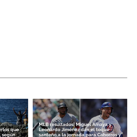
MLB resultados| Miguel Amaya y
ertos que
Leonardo Jiménez dan el toque
, según
santeño a la jornada para Cahorros y