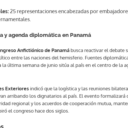
les:
25 representaciones encabezadas por embajadores,
ACEPTAR
ernamentales.
ca y agenda diplomática en Panamá
ngreso Anfictiónico de Panamá
busca reactivar el debate
lítico entre las naciones del hemisferio. Fuentes diplomáti
a la última semana de junio sitúa al país en el centro de la a
es Exteriores
indicó que la logística y las reuniones bilater
n arribando los dignatarios al país. El evento formalizará 
uridad regional y los acuerdos de cooperación mutua, mante
piró el congreso hace dos siglos.
os