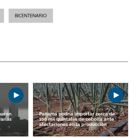
BICENTENARIO
uarán
Panamá podría importar cerca de
varias
100 mil quintales de cebolla ante
afectaciones en la producción