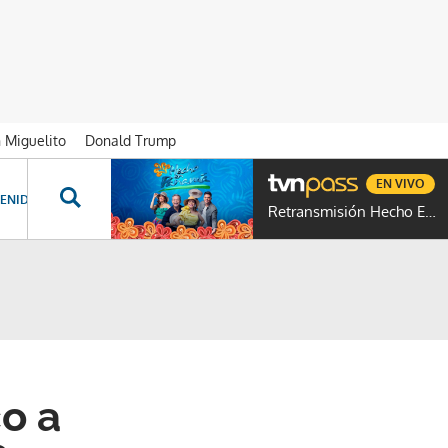
n Miguelito
Donald Trump
EN VIVO
ENIDOS ESPECIALES
NOVELAS
PROGRAMAS
GENTE TVN
PROG
Retransmisión Hecho En Panamá
o a