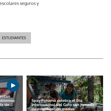
 escolares seguros y
ESTUDIANTES
sentan
roblemas
Spay Panamá celebra el Día
ada de
Internacional del Gato con jornada
de esterilización masiva