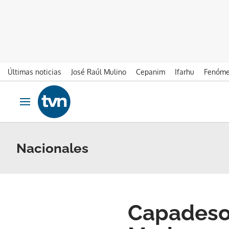
Últimas noticias
José Raúl Mulino
Cepanim
Ifarhu
Fenóme
Ir al contenido
Obrir navegació
Nacionales
Capadeso