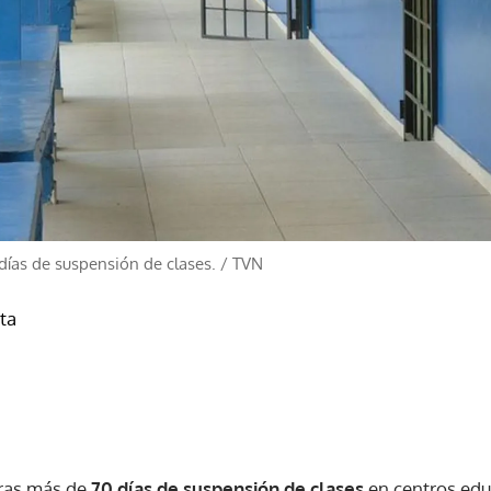
ías de suspensión de clases.
/
TVN
sta
ras más de
70 días de suspensión de clases
en centros educ