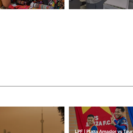
LPF | Plaza Amador vs Taur