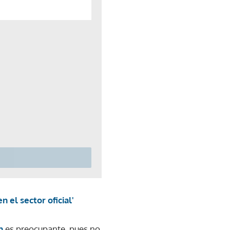
 el sector oficial'
n
es preocupante, pues no