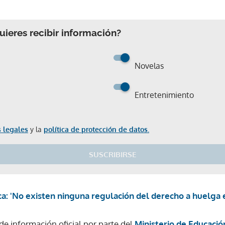
ieres recibir información?
Novelas
Entretenimiento
 legales
y la
política de protección de datos.
SUSCRIBIRSE
: 'No existen ninguna regulación del derecho a huelga en
Gracias por suscribirte a nuestro boletín.
 de información oficial por parte del
Ministerio de Educació