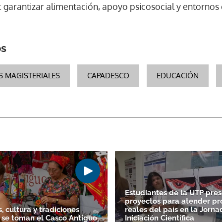
l: garantizar alimentación, apoyo psicosocial y entornos
os
 MAGISTERIALES
CAPADESCO
EDUCACIÓN
Estudiantes de la UTP pre
proyectos para atender p
, cultura y tradiciones
reales del país en la Jorn
 se toman el Casco Antiguo
Iniciación Científica