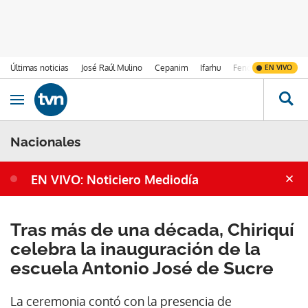
Últimas noticias
José Raúl Mulino
Cepanim
Ifarhu
Fenómeno de El Ni
EN VIVO
Ir al contenido
Obrir navegació
Nacionales
EN VIVO: Noticiero Mediodía
Tras más de una década, Chiriquí
celebra la inauguración de la
escuela Antonio José de Sucre
La ceremonia contó con la presencia de