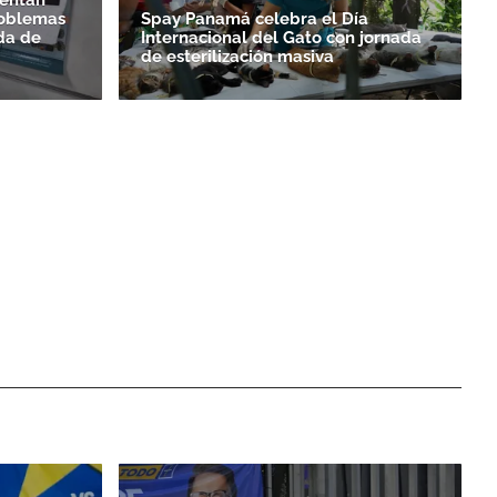
roblemas
Spay Panamá celebra el Día
ada de
Internacional del Gato con jornada
de esterilización masiva