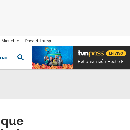
n Miguelito
Donald Trump
EN VIVO
ENIDOS ESPECIALES
NOVELAS
PROGRAMAS
GENTE TVN
PROG
Retransmisión Hecho En Panamá
 que