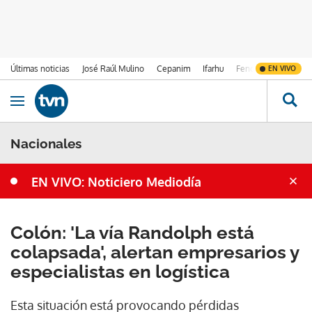
Últimas noticias
José Raúl Mulino
Cepanim
Ifarhu
Fenómeno de El Ni
EN VIVO
Ir al contenido
Obrir navegació
Nacionales
EN VIVO: Noticiero Mediodía
Colón: 'La vía Randolph está
colapsada', alertan empresarios y
especialistas en logística
Esta situación está provocando pérdidas