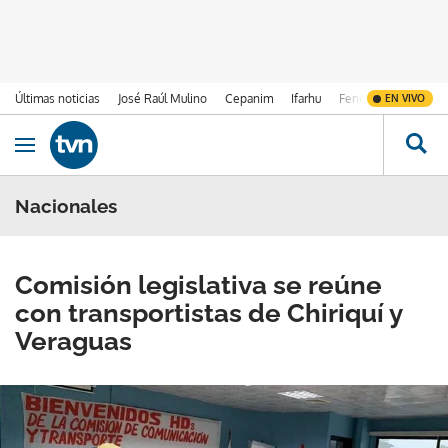
Últimas noticias
José Raúl Mulino
Cepanim
Ifarhu
Fenómeno de El Ni
EN VIVO
Ir al contenido
Obrir navegació
Nacionales
Comisión legislativa se reúne
con transportistas de Chiriquí y
Veraguas