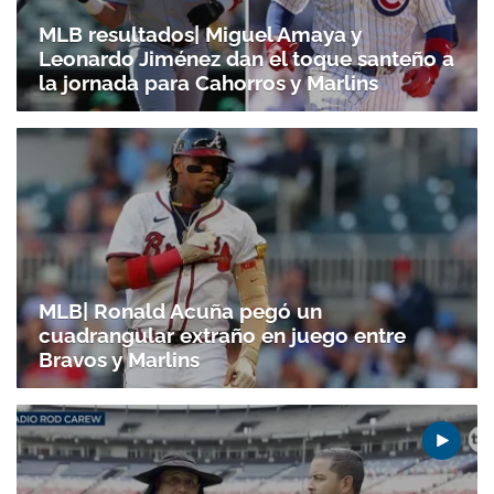
MLB resultados| Miguel Amaya y
Leonardo Jiménez dan el toque santeño a
la jornada para Cahorros y Marlins
MLB| Ronald Acuña pegó un
cuadrangular extraño en juego entre
Bravos y Marlins