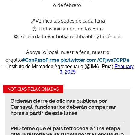
6 de febrero.
📍Verifica las sedes de cada feria
⏰ Todas inician desde las 8am
♻️ Recuerda llevar bolsa reutilizable y la cédula.
Apoya lo local, nuestra feria, nuestro
orgullo
#ConPasoFirme
pic.twitter.com/CFJws7GPDe
— Instituto de Mercadeo Agropecuario (@IMA_Pma)
February
3, 2025
NOTICIAS RELACIONADAS
Ordenan cierre de oficinas públicas por
Carnaval, funcionarios deberán compensar
horas a partir de este lunes
PRD teme que el país retroceda a 'una etapa
que la historia ya ha superado,' tras encuentro