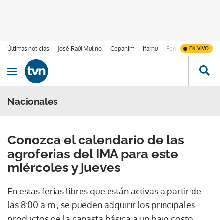
Últimas noticias
José Raúl Mulino
Cepanim
Ifarhu
Fenómeno de El Ni
EN VIVO
Ir al contenido
Obrir navegació
Nacionales
Conozca el calendario de las
agroferias del IMA para este
miércoles y jueves
En estas ferias libres que están activas a partir de
las 8:00 a.m., se pueden adquirir los principales
productos de la canasta básica a un bajo costo.