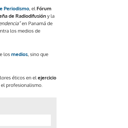
de Periodismo
, el
Fórum
eña de Radiodifusión
y la
endencia”
en Panamá de
ontra los medios de
de los
medios
, sino que
ores éticos en el
ejercicio
 el profesionalismo.