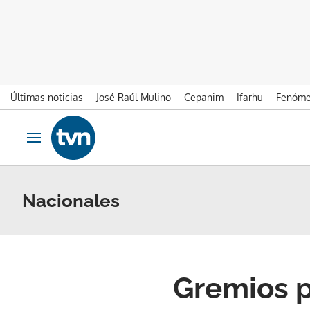
Últimas noticias
José Raúl Mulino
Cepanim
Ifarhu
Fenóme
Ir al contenido
Obrir navegació
Nacionales
Gremios p