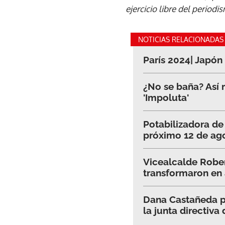
ejercicio libre del period
NOTICIAS RELACIONADAS
París 2024| Japón
¿No se baña? Así r
'Impoluta'
Potabilizadora d
próximo 12 de ag
Vicealcalde Rober
transformaron en
Dana Castañeda p
la junta directiva