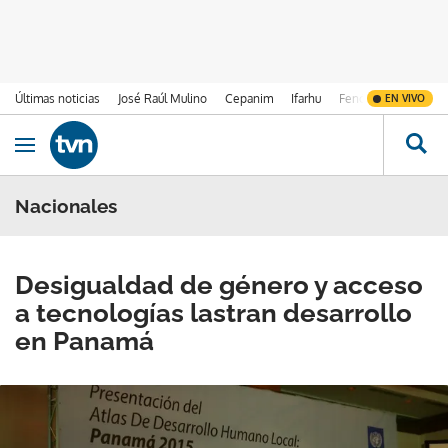
Últimas noticias
José Raúl Mulino
Cepanim
Ifarhu
Fenómeno de El Ni
EN VIVO
Ir al contenido
Obrir navegació
Nacionales
Desigualdad de género y acceso
a tecnologías lastran desarrollo
en Panamá